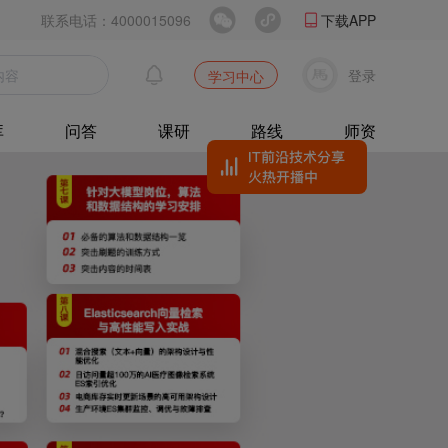
联系电话：4000015096
下载APP
登录
学习中心
库
问答
课研
路线
师资
IT前沿技术分享
火热开播中