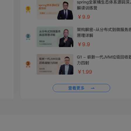
spring全家桶生态体系源码深
解读训练营
￥9.9
架构解密-从分布式到微服务
原理详解
￥9.9
G1 - 崭新一代JVM垃圾回收
力四射
￥1.99
查看更多