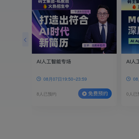
实战
目实战
AI人工智能专场
AI
0
08月07日19:50~23:59
08
直播回放
免费预约
8人已预约
0人已