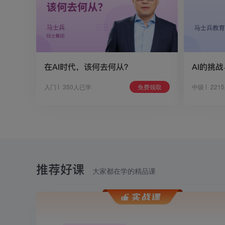
在AI时代，该何去何从？
AI的挑
入门
350人已学
免费领取
中级
221
推荐好课
大家都在学的精品课