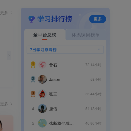
更多
学习排行榜
更多
体系课周榜单
全平台总榜
网络安全大师课
104门课
1
曾石
72.14小时
大数据开发工程师
k
85门课
9
Jason
58小时
张三
56.44小时
更多
4
唐僧
54.12小时
5
弦断将他成死棋
46.86小时