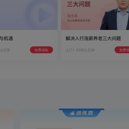
战与机遇
解决入行涨薪养老三大问题
5人已学
免费领取
入门
2193人已学
免费