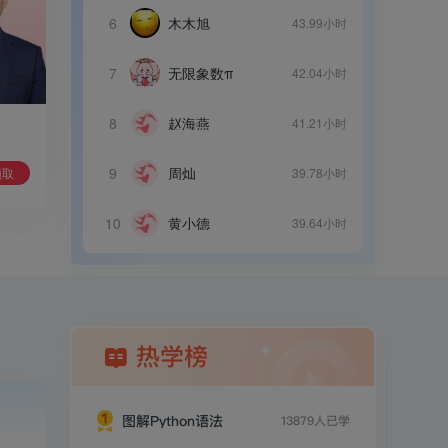
6
木木旭
43.99小时
7
无限象数π
42.04小时
8
赵海燕
41.21小时
9
周灿
领取
39.78小时
10
黄小德
39.64小时
热学榜
图解Python语法
13879人已学