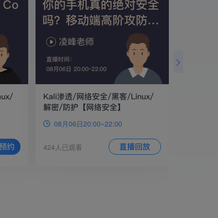
 Co
你的手机真的绝对安全
Day3
吗？移动端高阶攻防揭
秘！
凌峰老师
无涯
直播时间：
直播时间：
08月06日 20:00~22:00
08月09日 19:0
ux/
Kali渗透/网络安全/黑客/Linux/
三天入门到
解密/防护【网络安全】
全】
08月06日20:00~22:00
08月09日1
预约
直播回放
424人已观看
8人已观看