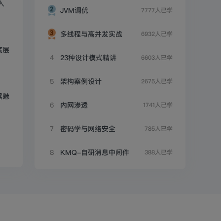
入
JVM调优
7777人已学
多线程与高并发实战
6932人已学
底层
4
23种设计模式精讲
6603人已学
5
架构案例设计
2675人已学
器魅
6
内网渗透
1741人已学
7
密码学与网络安全
785人已学
8
KMQ-自研消息中间件
388人已学