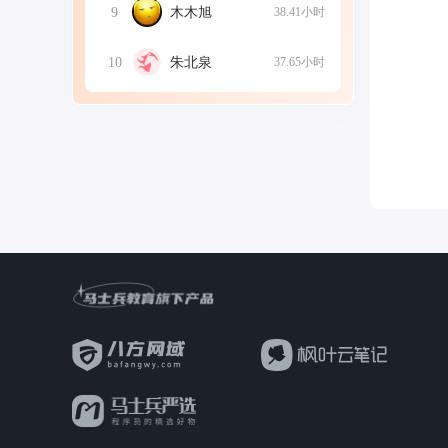
9
木木旭
38.41小时
10
朱北泉
37.65小时