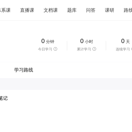
体系课
直播课
文档课
题库
问答
课研
路
0
0
0
分钟
小时
天
今日学习
累计学习
连续学习
学习路线
笔记