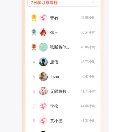
曾石
68.98小时
张三
58.54小时
弦断将他成死棋
48.86小时
4
唐僧
48.73小时
5
Jason
46.47小时
6
无限象数π
41.74小时
7
李松
41.66小时
8
黄小德
41.31小时