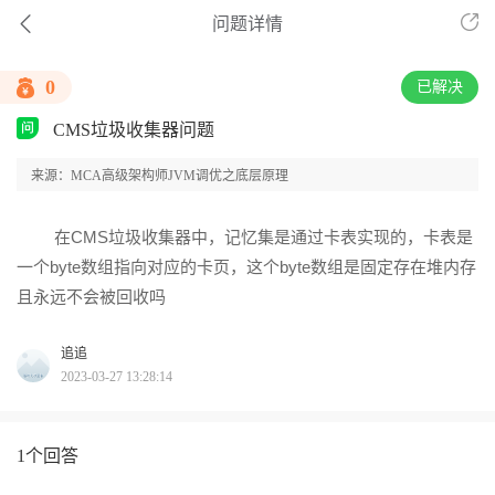
问题详情
0
已解决
CMS垃圾收集器问题
来源：MCA高级架构师JVM调优之底层原理
在CMS垃圾收集器中，记忆集是通过卡表实现的，卡表是
一个byte数组指向对应的卡页，这个byte数组是固定存在堆内存
且永远不会被回收吗
追追
2023-03-27 13:28:14
1个回答