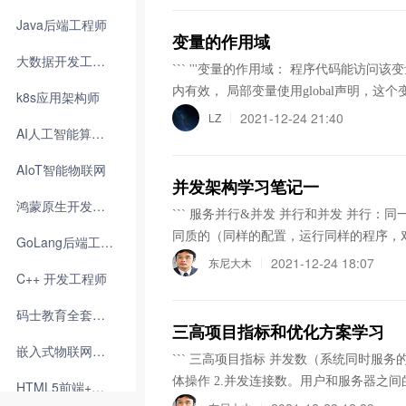
(ret) } func partitionLabels(S string) []int { str := []byte(S) far := make([]int, 26) for i := 0; i right { ans
Java后端工程师
= append(ans, right-left+1) left = i } if right < far[str[i]-'a'] { right = far[str[i]-'a'] } } ans = append(ans, r
变量的作用域
ight-left+1) return ans } ``` 执行结果如下： ![图片](https://img-blog.csdnimg.cn/68735afa1ab94ea2a3b2
大数据开发工程师
``` '''变量的作用域： 程序代码能访问该变量的区域 根据变量的有效范围可分为 ·局部变量 在函数内定义并使用变量，只在函数
3879bcb6ebb4.png?x-oss-process=image/w
内有效， 局部变量使用global声明，这个变量就会变成全局变量 ·全局变量 函数体外定义的变量，可作用于函数内外的''' def fun
k8s应用架构师
56aP5aSn5aSn5p625p6E5biI5q-P5pel5LiA6aKY,size
(a,b): c=a+b #c,就称为局部变量，因为c是在函数体内进行定义变量，a,b为函数的形参，作用范围也是函数内部，也相当于局部
2021-12-24 21:40
LZ
码](https://github.com/algorithmzuo/coding-f
AI人工智能算法班
变量 print(c) #print(c) 因为a,c超出了起作用的范围（也称为超出了作用域） #print(a) name='杨' #name的作用范围为函数内部和
Labels.java)
外部都可以使用 --> print(name) def fun1(): print(name) #调用函数 fun1() def fun2(): global age #函数内部定义的变量，局部变
AIoT智能物联网
并发架构学习笔记一
鸿蒙原生开发工程师
``` 服务并行&并发 并行和并发 并行：同一时刻多个任务同时进行 并发：多个任务交替进行 宏观上并行和并发统称为并发 集群
同质的（同样的配置，运行同样的程序，对外提供同样的服务）。 缺点：修改
GoLang后端工程师
一些。 有状态的服务需要建立用户和服务器的对应关系。 单一服务节点集群（即同一用户只会连一个服务器） 优点：可以使
2021-12-24 18:07
东尼大木
C++ 开发工程师
用本地存储 缺点：数据会丢 容错性差 信息共享节点集群（同一个用户随机轮询后面多个服务器） 优点：提升计算能力。cpu和
内存 缺点：存储会成为瓶颈 信息一致节点集群（每个节点挂一个存储，存储之间有数据同步） 例如阿里盘古。 在一定时间之
码士教育全套课程
后能读取到变更，根据变更时间的长度，将一致性分为几类： 强一致性，最终一致性
三高项目指标和优化方案学习
意义 解决问题：单一功能过于复杂后可能用户还没请求，自己就崩了。修改后单一系统测试成本很高。 存在问题：各系统之间
嵌入式物联网工程师
``` 三高项目指标 并发数（系统同时服务的调用房的数量）： 1.并发的用户数，有
体操作 2.并发连接数。用户和服务器之间的连接。一部分连接在传输数据，一部分连接仅仅连接而已。 3.并发请求数。有可能
HTML5前端+全栈
请求静态数据，有可能是写操作 4.并发线程数，系统内，并发的线程数。 吞吐量：单位时间内，能接受和返回的数据请求量 1.