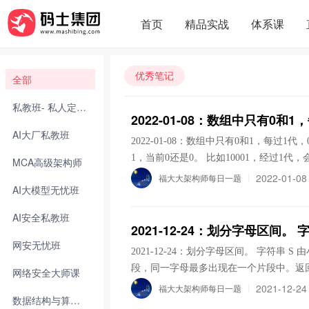
首页
精品实战
体系课
优秀笔记
全部
私教班- 私人定制化
2022-01-08：数组中只有0和
AI大厂私教班
2022-01-08：数组中只有0和1，每过1
1，当前0还是0。 比如10001，经过1代，
MCA高级架构师
代以后的数组。函数定义是void f(int[] arr,int m) 。 答案2022-01-08： x里有
2022-01-08
福大大架构师每日一题
AI大模型无忧班
0，x中有2m个0变成1，最中间的0不会变成1
变成1。 时间复杂度：O(N)。 空间复杂度：O(1)。 代码用golang编写。代码如下： ```
AI安全私教班
ain import "fmt" func main() { arr := []byte{0, 1, 0, 0, 0, 0, 0, 1, 0, 0, 0} f(arr, 2) fmt.Println(arr) } func
2021-12-24：划分字母区间。 
f(arr []byte, m int) { //找中间0 oneIndexList := make([]int, 0) for i, a := range arr { if len(oneIndexList)
网安无忧班
2021-12-24：划分字母区间。 字符
== 2 { oneIndexList = oneIndexList[1:] } if a == 1 { oneIndexList = append(oneIndexList, i) } if len(one
段，同一字母最多出现在一个片段中。返回
网络安全大师课
IndexList) == 2 { for j := oneIndexList[0] + 1; j 0 { left := oneLeftIndex - m right := oneLeftIndex - 1 if
大厂面试题。 答案2021-12-24： 时间紧，具体见代码。 代码用golang编写。代码如下： ```go packa
2021-12-24
福大大架构师每日一题
left = 0; i-- { a := arr[i] if a == 1 { oneRightIndex = i break } } if oneRightIndex len(arr)-1 { right = len
数据结构与算法大师课
ge main import "fmt" func main() { S := "ababcbacadefegdehijhklij" ret := partitionLabels(S) fmt.Println
(arr) - 1 } for i := left; i <= right; i++ { arr[i] = 1 } } } ``` 执行结果如下： ![图片](https://img-blog.csd