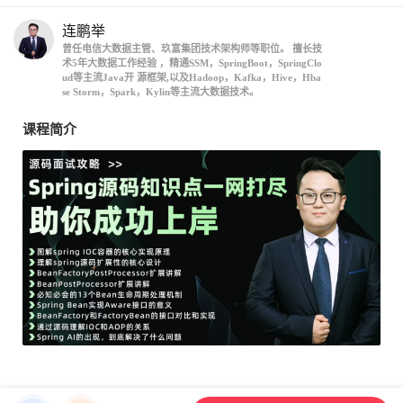
连鹏举
曾任电信大数据主管、玖富集团技术架构师等职位。 擅长技
术5年大数据工作经验 ，精通SSM，SpringBoot，SpringClo
ud等主流Java开 源框架,以及Hadoop，Kafka，Hive，Hba
se Storm，Spark，Kylin等主流大数据技术。
课程简介