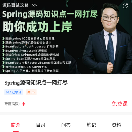
Spring源码知识点一网打尽
98人已学习
共1节
免费课
难度指数：
简介
目录
问答
笔记
资料