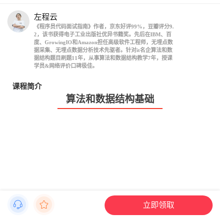
左程云
《程序员代码面试指南》作者，京东好评99%，豆瓣评分9.
2，该书获得电子工业出版社优异书籍奖。先后在IBM、百
度、GrowingIO和Amazon担任高级软件工程师，无埋点数
据采集、无埋点数据分析技术先驱者。针对it名企算法和数
据结构题目刷题11年，从事算法和数据结构教学7年，授课
学员&网络评价口碑极佳。
课程简介
算法和数据结构基础
立即领取