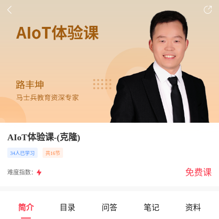
AIoT体验课-(克隆)
34人已学习
共16节
免费课
难度指数：
简介
目录
问答
笔记
资料