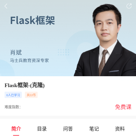
Flask框架-(克隆)
0人已学习
共53节
免费课
难度指数：
简介
目录
问答
笔记
资料