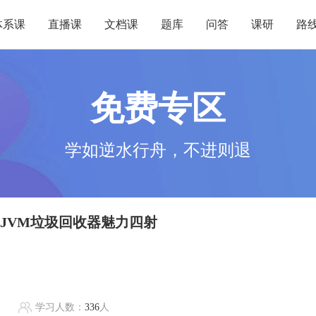
体系课
直播课
文档课
题库
问答
课研
路
免费专区
学如逆水行舟，不进则退
一代JVM垃圾回收器魅力四射
学习人数：
336
人