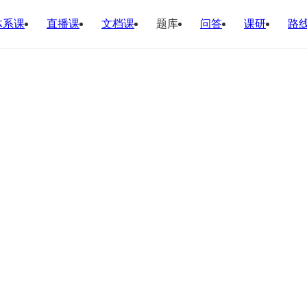
体系课
直播课
文档课
题库
问答
课研
路