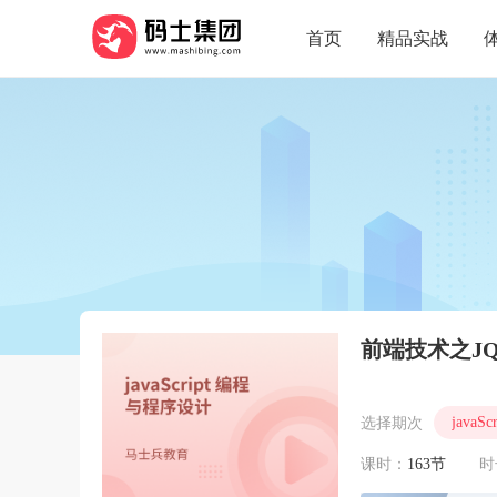
首页
精品实战
前端技术之JQu
java
选择期次
课时：
163节
时