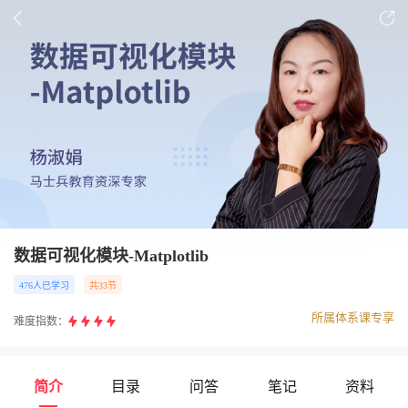
数据可视化模块-Matplotlib
476人已学习
共33节
所属体系课专享
难度指数：
简介
目录
问答
笔记
资料