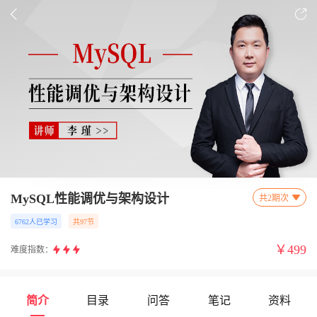
MySQL性能调优与架构设计
共2期次
6762人已学习
共97节
￥
499
难度指数：
简介
目录
问答
笔记
资料