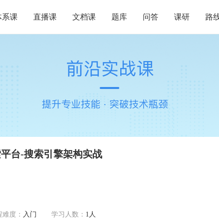
体系课
直播课
文档课
题库
问答
课研
路
索平台-搜索引擎架构实战
程难度：
入门
学习人数：
1人