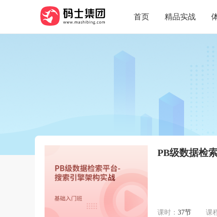
首页
精品实战
PB级数据检
课时：
37节
课