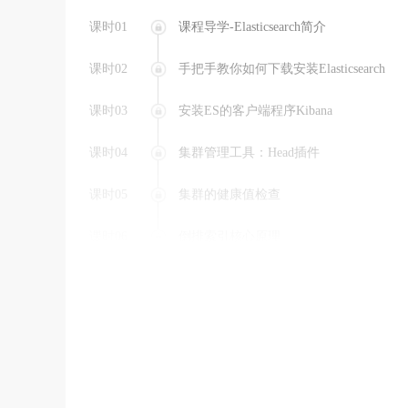
课时01
课程导学-Elasticsearch简介
课时02
手把手教你如何下载安装Elasticsearch
课时03
安装ES的客户端程序Kibana
课时04
集群管理工具：Head插件
课时05
集群的健康值检查
课时06
倒排索引核心原理
课时07
集群、节点和分片（shard）
课时08
索引（index）和文档（document）的概
课时09
通过CRUD的案例快速上手ES
课时10
映射的基本概念：自动映射（dynamic ma