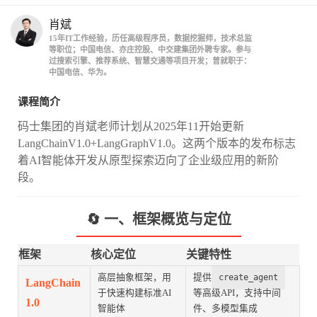
肖斌
15年IT工作经验，历任高级程序员，数据挖掘师，技术总监
等职位；中国电信、亦庄控股、中交建集团外聘专家。参与
过搜索引擎、推荐系统、智慧交通等项目开发；曾就职于：
中国电信、华为。
课程简介
码士集团的肖斌老师计划从2025年11开始更新
LangChainV1.0+LangGraphV1.0。这两个版本的发布标志
着AI智能体开发从原型探索迈向了企业级应用的新阶
段。
🔄 一、框架概览与定位
框架
核心定位
关键特性
高层抽象框架，用
提供
create_agent
LangChain
于快速构建标准AI
等高级API，支持中间
1.0
智能体
件、多模型集成