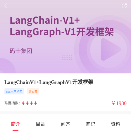
LangChainV1+LangGraphV1开发框架
855人已学习
共43节
￥
1980
难度指数：
简介
目录
问答
笔记
资料