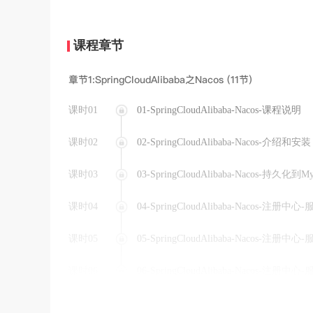
课程章节
章节1:SpringCloudAlibaba之Nacos (11节)
课时01
01-SpringCloudAlibaba-Nacos-课程说明
课时02
02-SpringCloudAlibaba-Nacos-介绍和安装
课时03
03-SpringCloudAlibaba-Nacos-持久化到M
课时04
04-SpringCloudAlibaba-Nacos-注册
课时05
05-SpringCloudAlibaba-Nacos-注册
课时06
06-SpringCloudAlibaba-Nacos-注册中
课时07
07-SpringCloudAlibaba-Nacos-注册中心-Op