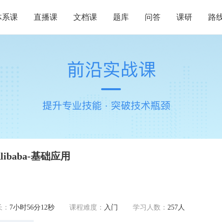
体系课
直播课
文档课
题库
问答
课研
路
dAlibaba-基础应用
长：
7小时56分12秒
课程难度：
入门
学习人数：
257人