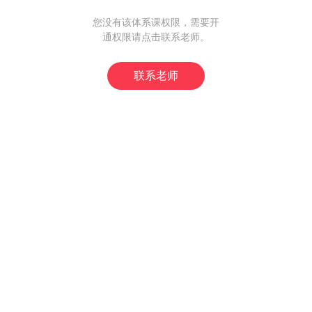
对比
您没有该体系课权限，需要开
通权限请点击联系老师。
心-基础使用
联系老师
心-综合讲解
搭建