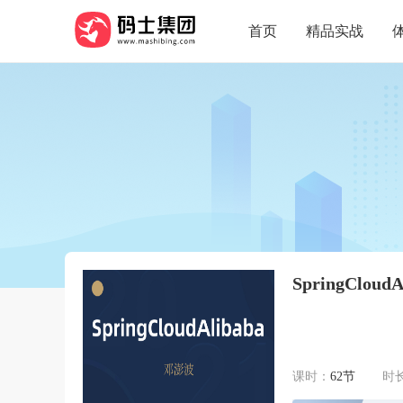
首页
精品实战
SpringClou
课时：
62节
时