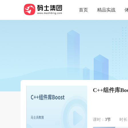
首页
精品实战
C++组件库Boo
课时：
3节
时长