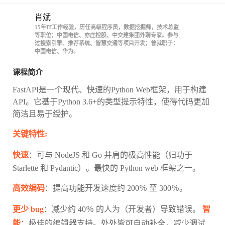
肖斌
15年IT工作经验，历任高级程序员，数据挖掘师，技术总监
等职位；中国电信、亦庄控股、中交建集团外聘专家。参与
过搜索引擎、推荐系统、智慧交通等项目开发；曾就职于：
中国电信、华为。
课程简介
FastAPI是一个现代、快速的Python Web框架，用于构建
API。它基于Python 3.6+的类型提示特性，使得代码更加
简洁且易于绶护。
关键特性:
快速
：可与 NodeJS 和 Go 并肩的极高性能（归功于
Starlette 和 Pydantic）。最快的 Python web 框架之一。
高效编码
：提高功能开发速度约 200％ 至 300％。
更少 bug
：减少约 40％ 的人为（开发者）导致错误。
智
能
：极佳的编辑器支持。处处皆可自动补全，减少调试