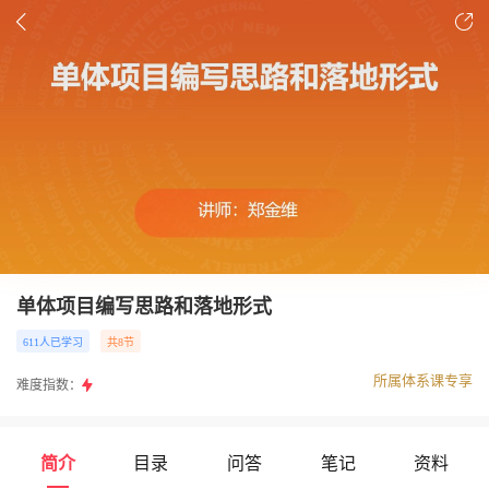
单体项目编写思路和落地形式
611人已学习
共8节
所属体系课专享
难度指数：
简介
目录
问答
笔记
资料