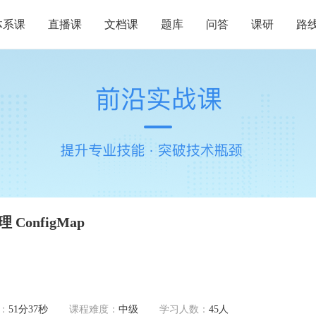
体系课
直播课
文档课
题库
问答
课研
路
ConfigMap
：
51分37秒
课程难度：
中级
学习人数：
45人