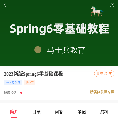
2023新版Spring6零基础课程
共3期次
758人已学习
共43节
所属体系课专享
难度指数：
简介
目录
问答
笔记
资料