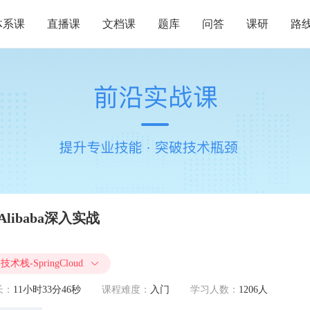
体系课
直播课
文档课
题库
问答
课研
路
d Alibaba深入实战
术栈-SpringCloud
长：
11小时33分46秒
课程难度：
入门
学习人数：
1206人