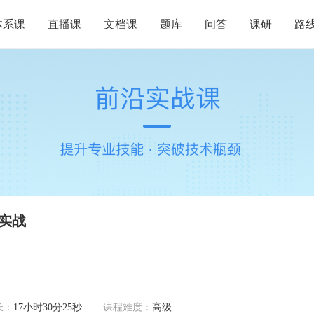
体系课
直播课
文档课
题库
问答
课研
路
实战
长：
17小时30分25秒
课程难度：
高级