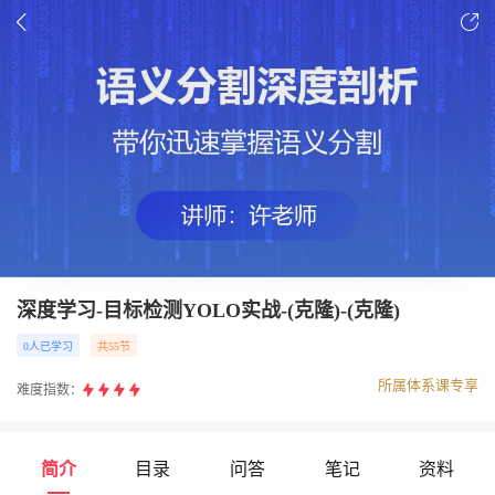
深度学习-目标检测YOLO实战-(克隆)-(克隆)
0人已学习
共55节
所属体系课专享
难度指数：
简介
目录
问答
笔记
资料