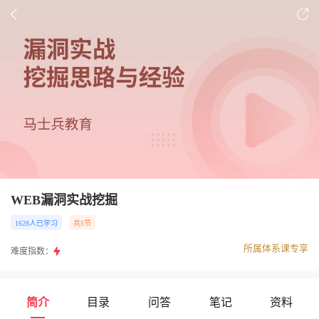
WEB漏洞实战挖掘
1628人已学习
共5节
所属体系课专享
难度指数：
简介
目录
问答
笔记
资料