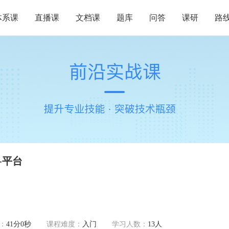
体系课
直播课
文档课
题库
问答
课研
路
-平台
：
41分0秒
课程难度：
入门
学习人数：
13人