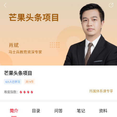
芒果头条项目
621人已学习
共74节
所属体系课专享
难度指数：
简介
目录
问答
笔记
资料