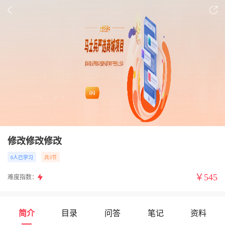
修改修改修改
0人已学习
共3节
￥
545
难度指数：
简介
目录
问答
笔记
资料