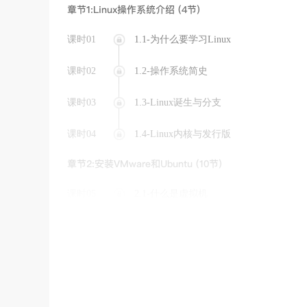
章节1:Linux操作系统介绍 (4节)
课时01
1.1-为什么要学习Linux
课时02
1.2-操作系统简史
课时03
1.3-Linux诞生与分支
课时04
1.4-Linux内核与发行版
章节2:安装VMware和Ubuntu (10节)
课时05
2.1-什么是虚拟机
课时06
2.2-容器技术Docker
课时07
2.3-安装VMware
课时08
2.4-VMware常用操作