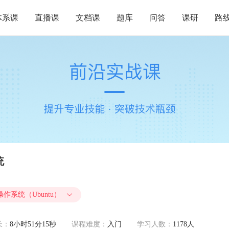
体系课
直播课
文档课
题库
问答
课研
路
统
x操作系统（Ubuntu）
长：
8小时51分15秒
课程难度：
入门
学习人数：
1178人