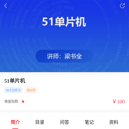
51单片机
69人已学习
共60节
￥
100
难度指数：
简介
目录
问答
笔记
资料