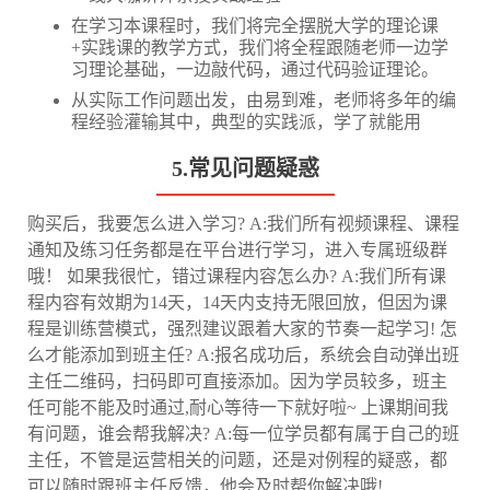
在学习本课程时，我们将完全摆脱大学的理论课
+实践课的教学方式，我们将全程跟随老师一边学
习理论基础，一边敲代码，通过代码验证理论。
从实际工作问题出发，由易到难，老师将多年的编
程经验灌输其中，典型的实践派，学了就能用
5.常见问题疑惑
购买后，我要怎么进入学习? A:我们所有视频课程、课程
通知及练习任务都是在平台进行学习，进入专属班级群
哦！ 如果我很忙，错过课程内容怎么办? A:我们所有课
程内容有效期为14天，14天内支持无限回放，但因为课
程是训练营模式，强烈建议跟着大家的节奏一起学习! 怎
么才能添加到班主任? A:报名成功后，系统会自动弹出班
主任二维码，扫码即可直接添加。因为学员较多，班主
任可能不能及时通过,耐心等待一下就好啦~ 上课期间我
有问题，谁会帮我解决? A:每一位学员都有属于自己的班
主任，不管是运营相关的问题，还是对例程的疑惑，都
可以随时跟班主任反馈，他会及时帮你解决哦!