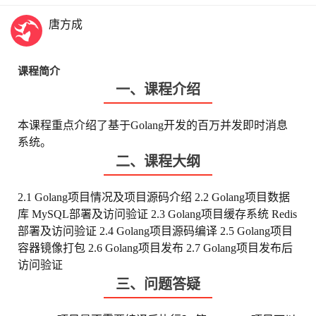
唐方成
课程简介
一、课程介绍
本课程重点介绍了基于Golang开发的百万并发即时消息
系统。
二、课程大纲
2.1 Golang项目情况及项目源码介绍
2.2 Golang项目数据
库 MySQL部署及访问验证
2.3 Golang项目缓存系统 Redis
部署及访问验证
2.4 Golang项目源码编译
2.5 Golang项目
容器镜像打包
2.6 Golang项目发布
2.7 Golang项目发布后
访问验证
三、问题答疑