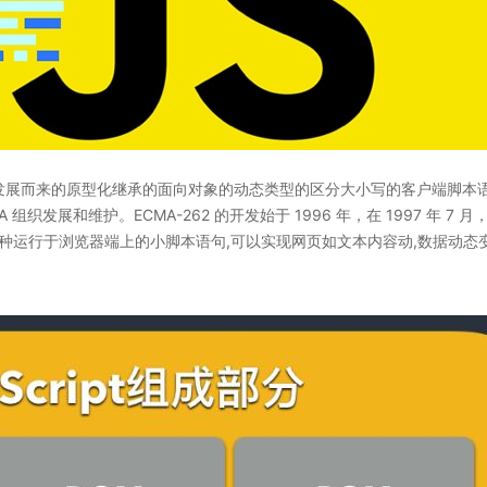
iveScript发展而来的原型化继承的面向对象的动态类型的区分大小写的客户端脚
CMA 组织发展和维护。ECMA-262 的开发始于 1996 年，在 1997 年 7
。JS是一种运行于浏览器端上的小脚本语句,可以实现网页如文本内容动,数据动