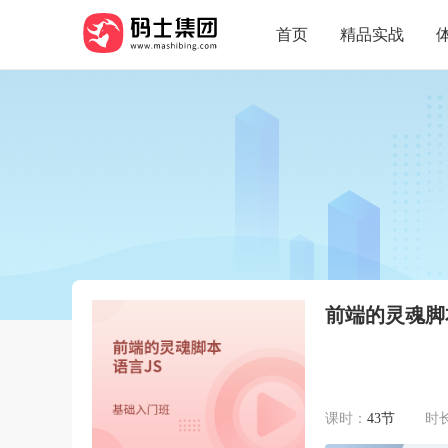
首页
精品实战
前端的灵魂脚
课时：
43节
时