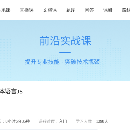
体系课
直播课
文档课
题库
问答
课研
路
本语言JS
长：
8小时6分35秒
课程难度：
入门
学习人数：
1398人