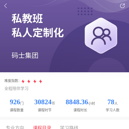
难度指数：
全程陪伴学习
926
30824
8848.36
78
门
节
小时
人
课程数量
课程时节
课程时长
学习人数
专业方向
课程目录
学习路线