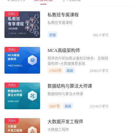
方向1
私教班专属课程
私教班专属课程
初级
681人学习
方向2
MCA高级架构师
程序员升职加薪必备知识体系：互联网
架构师+大数据推荐系统.
17623节
高级
26465人学习
方向3
数据结构与算法大师课
数据结构与算法大师课
3307节
高级
23146人学习
方向4
大数据开发工程师
大数据工程师