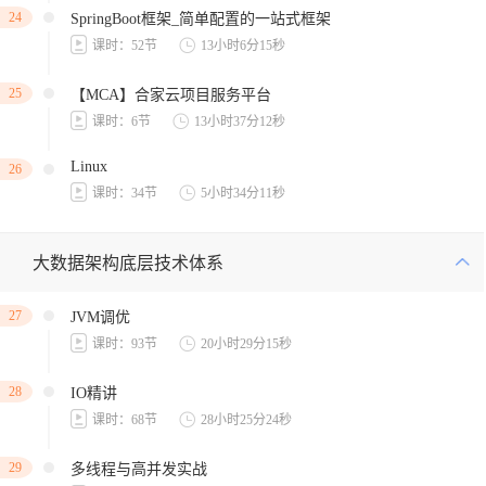
24
SpringBoot框架_简单配置的一站式框架
课时：52节
13小时6分15秒
25
【MCA】合家云项目服务平台
课时：6节
13小时37分12秒
Linux
26
课时：34节
5小时34分11秒
大数据架构底层技术体系
27
JVM调优
课时：93节
20小时29分15秒
28
IO精讲
课时：68节
28小时25分24秒
29
多线程与高并发实战