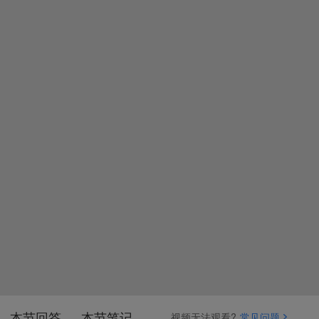
本节回答
本节笔记
视频无法观看?
常见问题