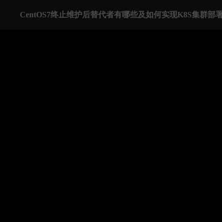
CentOS7终止维护后替代者有哪些及如何实现K8S集群部